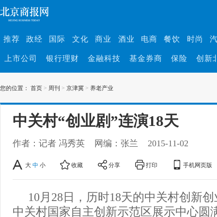
推荐
政经
国际
文化
商业
酒业
电商
餐饮
时尚
上市公司
银行理财
金融科技
基金券商
保险
创新
您的位置：
首页
>
周刊
>
京津冀
>
养老产业
中关村“创业剧”连演18天
作者：记者 冯秀英
网编：张兰
2015-11-02
大
中
小
收藏
分享
打印
手机网页版
10月28日，历时18天的中关村创新创
中关村国家自主创新示范区展示中心圆