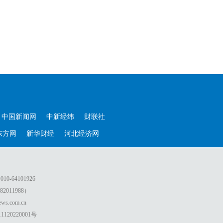
中国新闻网
中新经纬
财联社
东方网
新华财经
河北经济网
64101926
011988）
.com.cn
0220001号