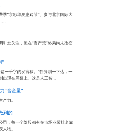
展
费季“京彩华夏惠购节”、参与北京国际大
……
调引发关注，但在“资产荒”格局尚未改变
”
一篇一千字的发言稿。”任务刚一下达，一
出现在屏幕上。这是人工智...
力“含金量”
生产力。
做到的
公司，每一个阶段都有在市场业绩排名靠
表人物。