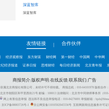
深蓝智库
深蓝智库
友情链接
合作伙伴
|
网
经济观察报
东方财富
财经网
第一财经
中国网
中华网
世纪经济报道
证券日报
思维财经
每日经济新闻
北京青年报
商报简介
版权声明
在线反馈
联系我们
广告
|
|
|
|
属北京商报社有限公司，未经许可不得转载。 商报总机：010-64101978 版权合作：010-
京市朝阳区和平里西街21号 邮编：100013 法律顾问：北京市中同律师事务所（010-82
网上有害信息举报
违法和不良信息举报电话：010-84276691 举报邮箱：bjsb@bbtnews
ICP备08003726号-1
京公网安备11010502045556号
互联网新闻信息服务许可证1112