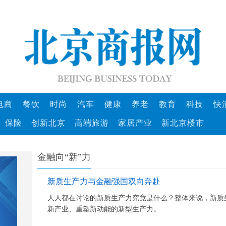
电商
餐饮
时尚
汽车
健康
养老
教育
科技
快
保险
创新北京
高端旅游
家居产业
新北京楼市
金融向“新”力
新质生产力与金融强国双向奔赴
人人都在讨论的新质生产力究竟是什么？整体来说，新质
新产业、重塑新动能的新型生产力。