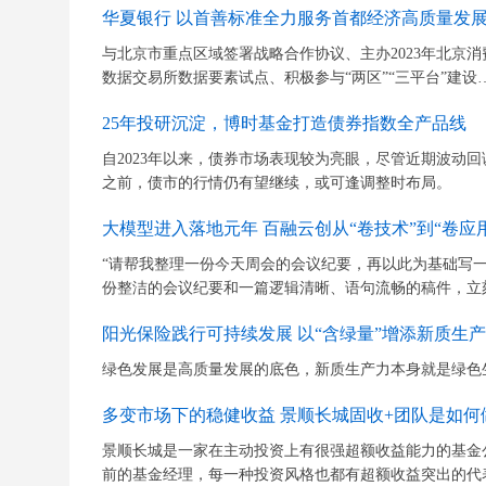
华夏银行 以首善标准全力服务首都经济高质量发
与北京市重点区域签署战略合作协议、主办2023年北京消
数据交易所数据要素试点、积极参与“两区”“三平台”建设
25年投研沉淀，博时基金打造债券指数全产品线
自2023年以来，债券市场表现较为亮眼，尽管近期波动回
之前，债市的行情仍有望继续，或可逢调整时布局。
大模型进入落地元年 百融云创从“卷技术”到“卷应用
“请帮我整理一份今天周会的会议纪要，再以此为基础写
份整洁的会议纪要和一篇逻辑清晰、语句流畅的稿件，立刻
阳光保险践行可持续发展 以“含绿量”增添新质生产
绿色发展是高质量发展的底色，新质生产力本身就是绿色
多变市场下的稳健收益 景顺长城固收+团队是如何
景顺长城是一家在主动投资上有很强超额收益能力的基金
前的基金经理，每一种投资风格也都有超额收益突出的代