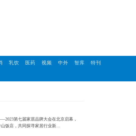
消
乳饮
医药
视频
中外
智库
特刊
——2023第七届家居品牌大会在北京启幕，
山饭店，共同探寻家居行业新...