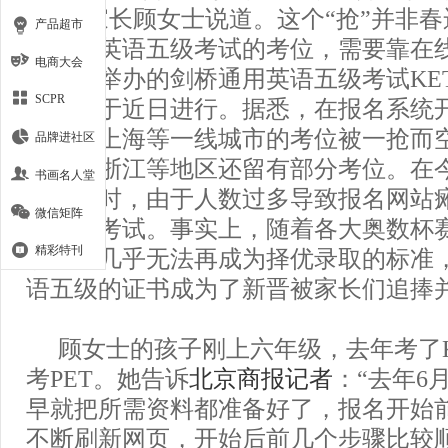
抢”，家长顾女士说道。这个“抢”并非
产品超市
桥通用英语五级考试的考位，需要靠在线
电商大会
于12月举办的剑桥通用英语五级考试KE
SCPR
名工作于近日进行。据悉，在报名系统
北京、上海等一线城市的考位被一抢而
品牌进社区
江苏及浙江等地区还留有部分考位。在今
书画名人堂
的考试时，由于人数过多导致报名网站
微信矩阵
12月的考试。事实上，随着各大奥数杯
精彩特刊
学科目几乎无法再成为择优录取的标准
语五级的证书成为了新晋被家长们追捧
顾女士的孩子刚上六年级，去年考了
考PET。她告诉
北京商报
记者
：“去年6
早就把所需资料都准备好了，报名开始
不断刷新网页，开始后前几个步骤比较