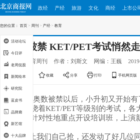
政经
产经
旅游
文化
商经
上市公
您的位置：
首页
>
周刊
>
产经
>
教育
活动论坛
奥数被禁 KET/PET考试悄然
今日评
出处：教育周刊
作者：刘斯文
网编：王巍
2019
老周侃股
大
中
小
收藏
分享
打印
手机网页版
新闻绘本
研究院
自从奥数被禁以后，小升初又开始有
蓝皮书
悉，围绕着KET/PET等级别的考试，
品牌廊
开始有针对性地重点开设培训班，上演
新艺馆
“不止我们自己抢，还发动了好几位
十大品牌