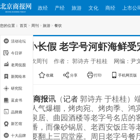
政经
产经
旅游
文化
商经
上市公
您的位置：
首页
>
周刊
>
旅游
>
餐饮
活动论坛
端午小长假 老字号河虾海鲜受
今日评
出处：餐饮周刊
作者： 郭诗卉 于桂桂
网编：尹
老周侃股
大
中
小
收藏
分享
打印
手机网页版
新闻绘本
研究院
北京商报
讯
（
记者
郭诗卉 于桂桂）
蓝皮书
老字号人气爆棚，烤肉宛、烤肉季、鸿
品牌廊
家、柳泉居、曲园酒楼等老字号名店的
新艺馆
翻了一番，而像砂锅居、老西安饭庄等
每天都要翻上三四堂座。周日老字号餐
十大品牌