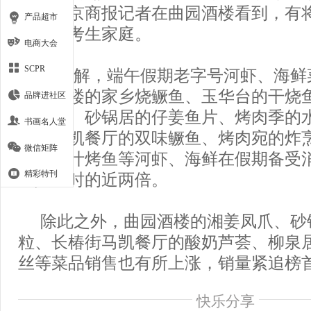
观，北京商报记者在曲园酒楼看到，有
产品超市
客来自考生家庭。
电商大会
SCPR
据了解，端午假期老字号河虾、海鲜
曲园酒楼的家乡烧鳜鱼、玉华台的干烧
品牌进社区
烹虾段、砂锅居的仔姜鱼片、烤肉季的
书画名人堂
椿街马凯餐厅的双味鳜鱼、烤肉宛的炸
微信矩阵
厅的奶汁烤鱼等河虾、海鲜在假期备受
精彩特刊
量是平时的近两倍。
除此之外，曲园酒楼的湘姜凤爪、砂
粒、长椿街马凯餐厅的酸奶芦荟、柳泉
丝等菜品销售也有所上涨，销量紧追榜
快乐分享