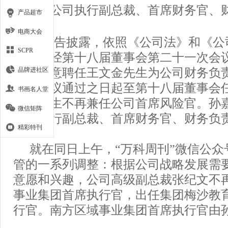
再兼任公司执行副总裁、首席财务官、
产品超市
电商大会
据公告披露，依照《公司法》和《公
SCPR
规定，经第十八届董事会第二十一次会
事会同意聘任王文金先生为公司财务负责
品牌进社区
事会审议通过之日起至第十八届董事会
书画名人堂
文金先生不再兼任公司首席风险官。孙
微信矩阵
公司执行副总裁、首席财务官、财务负
精彩特刊
就在同日上午，“万科周刊”微信公众
管的一系列调整：根据公司战略发展需
意愿和兴趣，公司高级副总裁张纪文不再
事业集团首席执行官，出任集团梅沙教
行官。南方区域事业集团首席执行官由