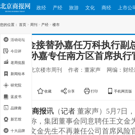
政经
产经
旅游
文化
商经
上市公
您的位置：
首页
>
周刊
>
产经
>
楼市
活动论坛
王文金接替孙嘉任万科执行副
今日评
务官 孙嘉专任南方区首席执行
老周侃股
出处：新北京楼市周刊
作者：董家声
网编：财经
新闻绘本
07
研究院
大
中
小
收藏
分享
打印
手机网页版
蓝皮书
品牌廊
北京商报
讯
（
记者
董家声）5月7日
免公告称，集团董事会同意聘任王文金
新艺馆
人，王文金先生不再兼任公司首席风险
十大品牌