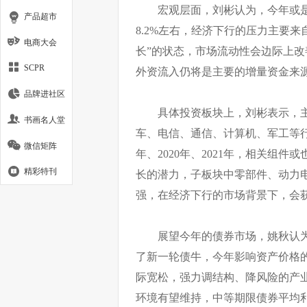
宏观层面，刘彬认为，今年或是
产品超市
8.2%左右，经济下行的压力主要来
电商大会
长”的状态，市场流动性会边际上
SCPR
外资流入仍将是主要的增量资金来
品牌进社区
具体投资板块上，刘彬表示，
书画名人堂
车、电信、通信、计算机、军工等行
微信矩阵
年、2020年、2021年，相关组
精彩特刊
长的潜力，子板块中零部件、动力
强，在经济下行的市场背景下，会
展望今年的债券市场，姚秋认
了新一轮债牛，今年影响资产价格
际宽松，强力调结构、降风险的产业
环境有望维持，中等期限债券平均利