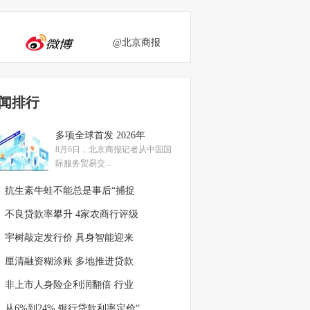
@北京商报
闻排行
多项全球首发 2026年
8月6日，北京商报记者从中国国
际服务贸易交...
抗生素牛蛙不能总是事后“捕捉
不良贷款率攀升 4家农商行评级
宇树敲定发行价 具身智能迎来
厘清融资糊涂账 多地推进贷款
非上市人身险企利润翻倍 行业
从6%到24% 银行贷款利率定价“