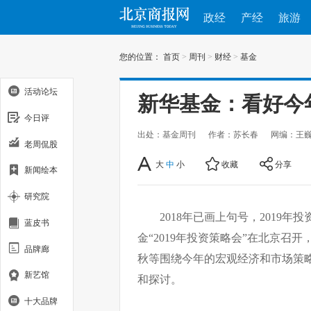
政经
产经
旅游
您的位置：
首页
>
周刊
>
财经
>
基金
活动论坛
新华基金：看好今
今日评
出处：基金周刊
作者：苏长春
网编：王
老周侃股
大
中
小
收藏
分享
新闻绘本
研究院
2018年已画上句号，2019
蓝皮书
金“2019年投资策略会”在北京
品牌廊
秋等围绕今年的宏观经济和市场策
新艺馆
和探讨。
十大品牌