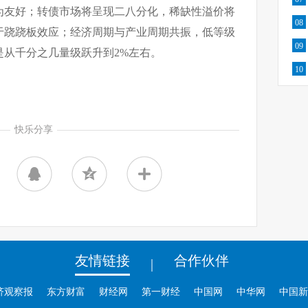
为友好；转债市场将呈现二八分化，稀缺性溢价将
08
于跷跷板效应；经济周期与产业周期共振，低等级
09
是从千分之几量级跃升到2%左右。
10
快乐分享
友情链接
合作伙伴
|
济观察报
东方财富
财经网
第一财经
中国网
中华网
中国新