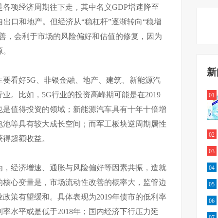
各项经济周期往下走，其中名义GDP增速降至
自出口和地产。但经济从“稳杠杆”逐渐转向“稳增
改善，会利于市场的风险偏好和估值的修复，因为
源。
新
主要看好5G、非银金融、地产、建筑、新能源汽
业。比如，5G行业的投资高峰期可能是在2019
01
件或也是值得投资的领域；新能源汽车具有十年十倍增
电池等具有较大成长空间；而军工板块逆周期属性
02
获得超额收益。
03
为，经济增速、通胀与风险偏好等因素共振，造就
04
的核心变量是，市场流动性改善的概率大，监管边
05
政策有望缓和。具体表现为2019年债市的低利率
06
率水平或是低于2018年；国内经济下行压力延
07