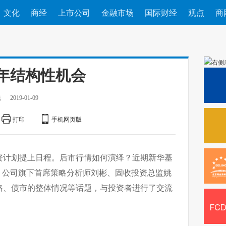
文化
商经
上市公司
金融市场
国际财经
观点
商
年结构性机会
巍
2019-01-09
打印
手机网页版
年投资计划提上日程。后市行情如何演绎？近期新华基
召开，公司旗下首席策略分析师刘彬、固收投资总监姚
略、债市的整体情况等话题，与投资者进行了交流