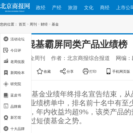
政经
产经
旅游
文化
商经
上市公
您的位置：
首页
>
周刊
>
财经
>
基金
活动论坛
偏债混基霸屏同类产品业绩榜
今日评
出处：基金周刊
作者：北京商报综合报道
网编：
老周侃股
大
中
小
收藏
分享
打印
手机网页版
新闻绘本
研究院
2018基金业绩年终排名宣告结束，
蓝皮书
型基金业绩榜单中，排名前十名中有至
品牌廊
型基金，年内收益均超9%，该类产品的
新艺馆
似有超过短债基金之势。
十大品牌