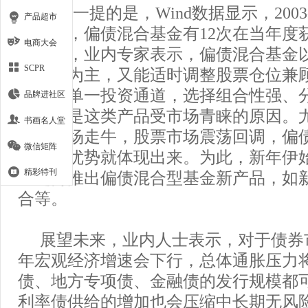
值得一提的是，Wind数据显示，2003-
产品超市
期间内，偏债混合基金有12次在当年度
电商大会
其原因，业内专家表示，偏债混合基金
SCPR
产配置为主，又能适时调整股票仓位兼
种抛弃单一投资通道，选择组合性强、
品牌进社区
方式或是这类产品受市场青睐的原因。尤其
书画名人堂
债券市场走牛，股票市场震荡回调，偏
微信矩阵
配置的优势就体现出来。为此，新年伊
精彩特刊
也趁势推出偏债混合型基金新产品，如
合等。
展望未来，业内人士表示，对于债券
年宏观经济增速会下行，总体通胀压力
债、地方专项债、金融债的发行规模都
利率债供给的增加也会压缩中长期无风