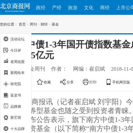
政经
产经
旅游
文化
商经
上市公
您的位置：
首页
>
周刊
>
财经
>
基金
活动论坛
南方中债1-3年国开债指数基金
今日评
模超45亿元
老周侃股
出处：基金周刊
作者：
网编：崔启斌
2018-11-
新闻绘本
大
中
小
收藏
分享
打印
手机网页版
研究院
蓝皮书
北京商报讯（记者崔启斌 刘宇阳）
品牌廊
暖，债券型基金也随之受到投资者青睐。
新艺馆
基金发布公告表示，旗下南方中债1-3
证券投资基金（以下简称“南方中债1-3
十大品牌