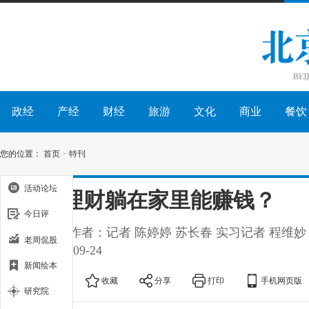
政经
产经
财经
旅游
文化
商业
餐饮
您的位置：
首页
>
特刊
活动论坛
O2O理财躺在家里能赚钱？
今日评
出处：
作者：记者 陈婷婷 苏长春 实习记者 程维妙
老周侃股
锋
2015-09-24
新闻绘本
大
中
小
收藏
分享
打印
手机网页版
研究院