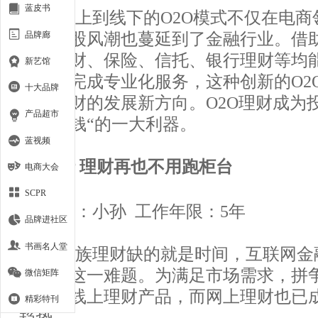
蓝皮书
从线上到线下的O2O模式不仅在电商
品牌廊
如今这股风潮也蔓延到了金融行业。借
券商理财、保险、信托、银行理财等均
新艺馆
平台上完成专业化服务，这种创新的O2
十大品牌
联网理财的发展新方向。O2O理财成为
产品超市
就能赚钱“的一大利器。
蓝视频
银行 理财再也不用跑柜台
电商大会
SCPR
人物：小孙 工作年限：5年
品牌进社区
书画名人堂
上班族理财缺的就是时间，互联网金
解决了这一难题。为满足市场需求，拼
微信矩阵
纷推出线上理财产品，而网上理财也已
精彩特刊