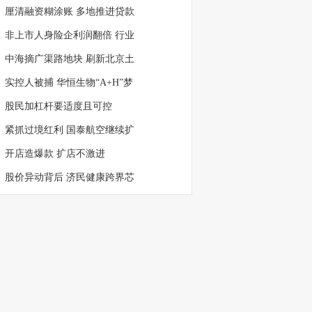
厘清融资糊涂账 多地推进贷款
非上市人身险企利润翻倍 行业
中海摘广渠路地块 刷新北京土
实控人被捕 华恒生物“A+H”梦
股民加杠杆要适度且可控
紧抓过境红利 国泰航空继续扩
开店造爆款 扩店不激进
股价异动背后 济民健康跨界芯