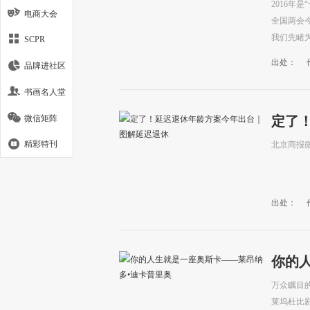
要知
2016年
电商大会
全国两会
我们先睹
SCPR
出处：
品牌进社区
书画名人堂
微信矩阵
定了
休
精彩特刊
北京商报
出处：
你的
奥
万众瞩目的
莱坞杜比