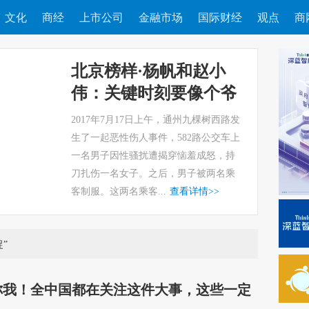
文化
商经
上市公司
金融市场
国际财经
观点
商
北京榜样·杨帆和赵小
伟：关键时刻要像个爷
们儿
2017年7月17日上午，通州九棵树西路发
生了一起恶性伤人事件，582路公交车上
一名男子因性骚扰遭揭穿恼羞成怒，持
刀扎伤一名女子。之后，男子被两名乘
客制服。这两名乘客...
查看详情
>>
”
你我！全中国都在关注这件大事，这些一定