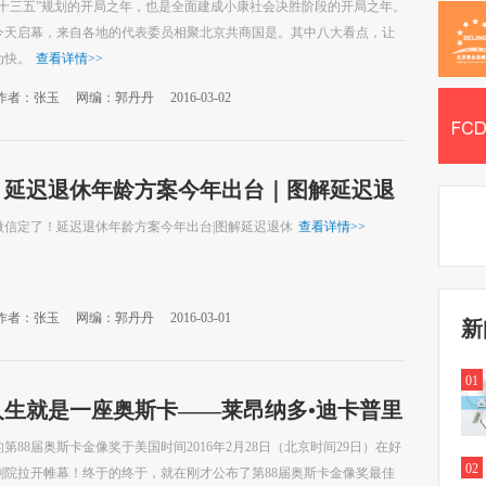
道
是“十三五”规划的开局之年，也是全面建成小康社会决胜阶段的开局之年。
今天启幕，来自各地的代表委员相聚北京共商国是。其中八大看点，让
为快。
查看详情
>>
作者：张玉
网编：郭丹丹
2016-03-02
！延迟退休年龄方案今年出台｜图解延迟退
微信定了！延迟退休年龄方案今年出台|图解延迟退休
查看详情
>>
作者：张玉
网编：郭丹丹
2016-03-01
新
01
人生就是一座奥斯卡——莱昂纳多•迪卡普里
第88届奥斯卡金像奖于美国时间2016年2月28日（北京时间29日）在好
02
剧院拉开帷幕！终于的终于，就在刚才公布了第88届奥斯卡金像奖最佳