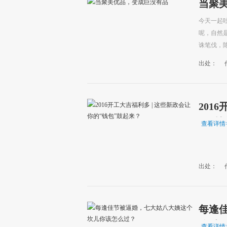
当聚
今天一起
呢，自然
诛笔伐，陈
>>
出处：
201
包”鼓
查看详情
出处：
每逢
么过
查看详情