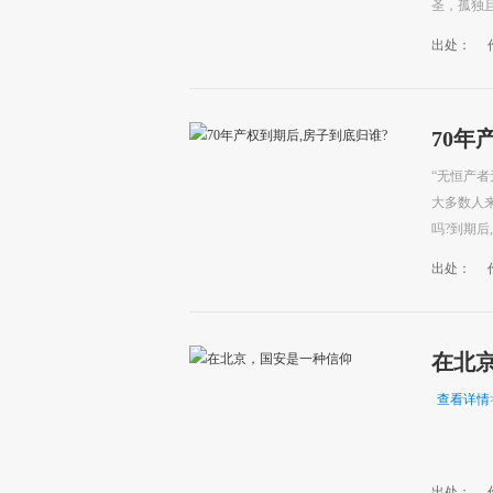
圣，孤独且
出处：
70年
“无恒产
大多数人来
吗?到期后
出处：
在北
查看详情
出处：