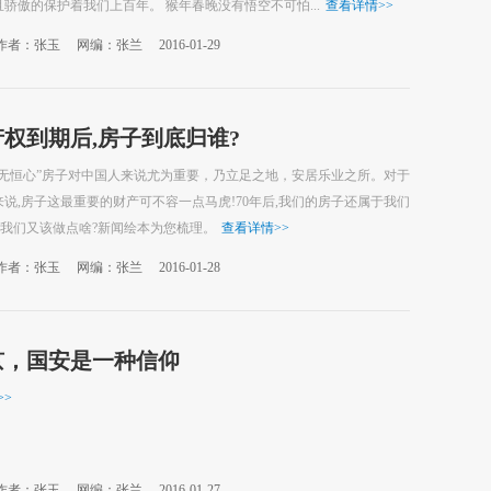
骄傲的保护着我们上百年。 猴年春晚没有悟空不可怕...
查看详情
>>
作者：张玉
网编：张兰
2016-01-29
产权到期后,房子到底归谁?
者无恒心”房子对中国人来说尤为重要，乃立足之地，安居乐业之所。对于
说,房子这最重要的财产可不容一点马虎!70年后,我们的房子还属于我们
,我们又该做点啥?新闻绘本为您梳理。
查看详情
>>
作者：张玉
网编：张兰
2016-01-28
京，国安是一种信仰
>>
作者：张玉
网编：张兰
2016-01-27