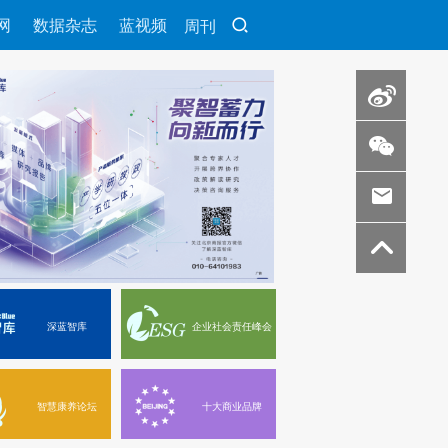
网
数据杂志
蓝视频
周刊
深蓝智库
企业社会责任峰会
智慧康养论坛
十大商业品牌