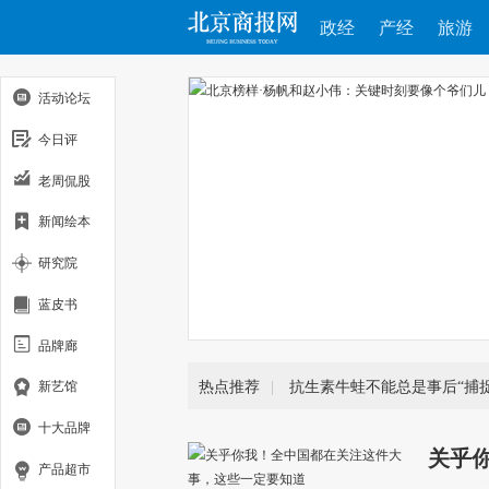
政经
产经
旅游
活动论坛
今日评
老周侃股
新闻绘本
研究院
蓝皮书
品牌廊
热点推荐
|
抗生素牛蛙不能总是事后“捕捉
新艺馆
十大品牌
关乎
产品超市