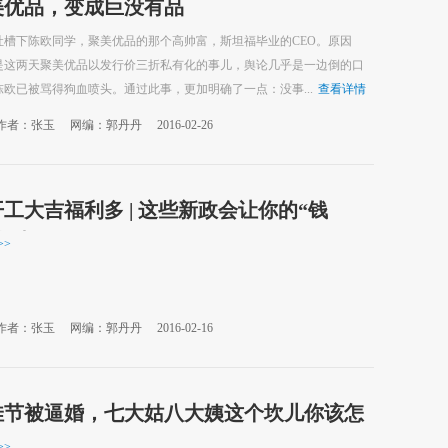
美优品，变成巨没有品
吐槽下陈欧同学，聚美优品的那个高帅富，斯坦福毕业的CEO。原因
是这两天聚美优品以发行价三折私有化的事儿，舆论几乎是一边倒的口
欧已被骂得狗血喷头。通过此事，更加明确了一点：没事...
查看详情
作者：张玉
网编：郭丹丹
2016-02-26
6开工大吉福利多 | 这些新政会让你的“钱
起来？
>>
作者：张玉
网编：郭丹丹
2016-02-16
佳节被逼婚，七大姑八大姨这个坎儿你该怎
？
>>