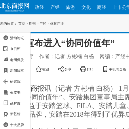
政经
产经
旅游
文化
商经
上市公
您的位置：
首页
>
周刊
>
产经
>
体育产业
活动论坛
安踏宣布进入“协同价值年”
今日评
出处：体育
作者：记者 方彬楠 白杨
网编：产经
老周侃股
大
中
小
收藏
分享
打印
手机网页版
新闻绘本
研究院
北京商报
讯（记者 方彬楠 白杨） 1
蓝皮书
进入“协同价值年”。安踏集团董事局主席
品牌廊
称，得益于安踏篮球、FILA、安踏儿
电商等品牌，安踏在2018年得到了优异
新艺馆
十大品牌