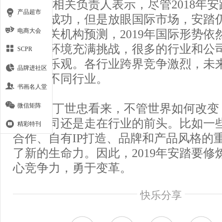
安踏相关负责人表示，尽管2018年
产品超市
场上的成功，但是放眼国际市场，安踏
电商大会
足。相关机构预测，2019年国际形势依
观经济环境充满挑战，很多的行业和公司
SCPR
势不容乐观。各行业跨界竞争激烈，未
品牌进社区
能来自不同行业。
书画名人堂
微信矩阵
但在丁世忠看来，不管世界如何改变
牌和公司还是走在行业的前头。比如一
精彩特刊
合作、自有IP打造、品牌和产品风格的
了新的生命力。因此，2019年安踏要修
心竞争力，勇于变革。
快乐分享