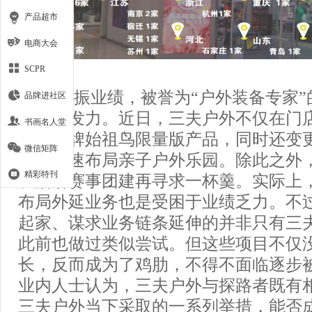
产品超市
电商大会
SCPR
为提振业绩，被誉为“户外装备专家”
品牌进社区
进一步发力。近日，三夫户外不仅在门
书画名人堂
顶级品牌始祖鸟限量版产品，同时还变
微信矩阵
目，加速布局亲子户外乐园。除此之外
精彩特刊
从活动赛事团建再寻求一杯羹。实际上
布局外延业务也是受困于业绩乏力。不
起家、谋求业务链条延伸的并非只有三
此前也做过类似尝试。但这些项目不仅
长，反而成为了鸡肋，不得不面临逐步
业内人士认为，三夫户外与探路者既有
三夫户外当下采取的一系列举措，能否