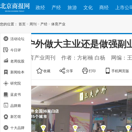
政经
产经
旅游
文化
商经
上市公
您的位置：
首页
>
周刊
>
产经
>
体育产业
活动论坛
三夫户外做大主业还是做强副
今日评
出处：体育产业周刊
作者：方彬楠 白杨
网编：
老周侃股
大
中
小
收藏
分享
打印
手机网页版
新闻绘本
研究院
蓝皮书
品牌廊
新艺馆
十大品牌