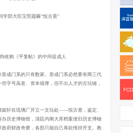
间学部大臣宝熙题匾“悦古斋”
伯驹收购《平复帖》的中间促成人
来形成门系的只有数家。形成门系必然要有两三代
一些字号虽老、资本雄厚，但不出人才的古玩铺，
，韩懿轩在琉璃厂开立一文玩处——悦古斋，鉴定、
筹办历史博物馆，清廷内阁大库档案便归历史博物
洋政府财政奇窘，各部只能自己筹款维持开支。教