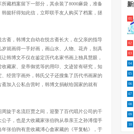
新
所藏档案留下一部分，其余装了8000麻袋，准备
。韩懿轩得知此信，立即联手友人购买了档案，拯
01
营悦古斋，韩博文自幼在悦古斋长大，在父亲的指导
02
几岁就画得一手好画，画山水、人物、花卉，别具
03
底让韩博文不仅在鉴定历代名家书画上独具慧眼，
04
赏收藏家、皇帝御览等的用印、文迹皆有研究，知
05
定、经营字画外，韩氏父子还搜集了历代书画家的
06
悦古斋加入公私合营时，韩博文捐献给国家的就有
07
08
间周旋于名流巨贾之间，迎娶了百代唱片公司的千
09
大公子，也是大收藏家张伯驹从恭亲王之孙溥儒手
10
当年张伯驹有意收藏溥心畲家藏的《平复帖》，于