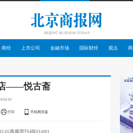
商经
上市公司
金融市场
国际财经
观点
商
店——悦古斋
18-02-01
打印
手机网页版