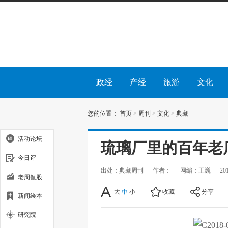
政经
产经
旅游
文化
您的位置：
首页
>
周刊
>
文化
>
典藏
活动论坛
琉璃厂里的百年老
今日评
出处：典藏周刊
作者：
网编：王巍
20
老周侃股
大
中
小
收藏
分享
新闻绘本
研究院