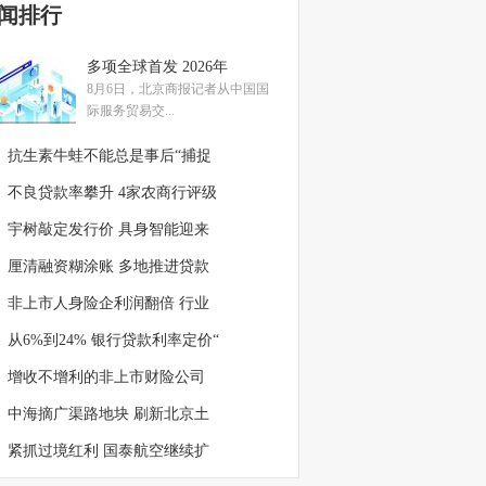
闻排行
多项全球首发 2026年
8月6日，北京商报记者从中国国
际服务贸易交...
抗生素牛蛙不能总是事后“捕捉
不良贷款率攀升 4家农商行评级
宇树敲定发行价 具身智能迎来
厘清融资糊涂账 多地推进贷款
非上市人身险企利润翻倍 行业
从6%到24% 银行贷款利率定价“
增收不增利的非上市财险公司
中海摘广渠路地块 刷新北京土
紧抓过境红利 国泰航空继续扩