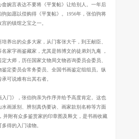
溥心畲婉言表达不要将《平复帖》让给别人。一年后
驹如愿以偿购得《平复帖》。1956年，张伯驹将
故宫的镇馆之宝之一。
斋培养出的众多大家，从门客张大千，到王献臣、
等名家字画鉴藏家，尤其是韩博文的徒弟刘九庵 ，
鉴定大师，历任国家文物局文物咨询委员会委员、
物鉴定委员会常务委员、全国书画鉴定组组员。纵
传承可说难有出其右者。
画入门》，张伯驹亲为作序并给予高度肯定。这也
山水画派别、辨别真伪要诀、画家款别名称等方面
巧，并附有众多鉴赏家的印章图及释文，是书画收藏
可多得的入门读物。