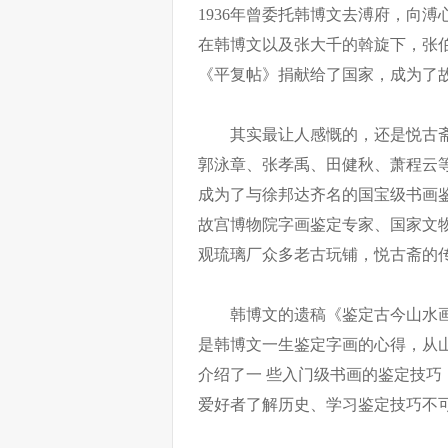
1936年曾委托韩博文去溥府，向
在韩博文以及张大千的斡旋下，张伯
《平复帖》捐献给了国家，成为了
其实最让人感慨的，还是悦古
郭泳章、张孝禹、田健秋、萧程云
成为了与徐邦达齐名的国宝级书画
故宫博物院字画鉴定专家、国家文
观琉璃厂众多老古玩铺，悦古斋的
韩博文的遗稿《鉴定古今山水
是韩博文一生鉴定字画的心得，从
介绍了一 些入门级书画的鉴定技
爱好者了解历史、学习鉴定技巧不