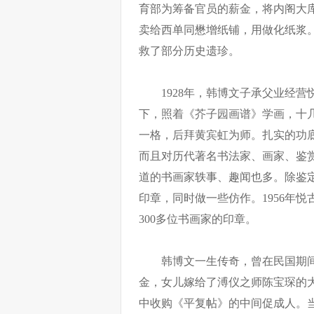
育部为筹备官员的薪金，将内阁大库
卖给西单同懋增纸铺，用做化纸浆
救了部分历史遗珍。
1928年，韩博文子承父业经
下，照着《芥子园画谱》学画，十
一格，后拜黄宾虹为师。扎实的功
而且对历代著名书法家、画家、鉴
道的书画家轶事、趣闻也多。除鉴
印章，同时做一些仿作。1956年
300多位书画家的印章。
韩博文一生传奇，曾在民国期
金，女儿嫁给了溥仪之师陈宝琛的
中收购《平复帖》的中间促成人。