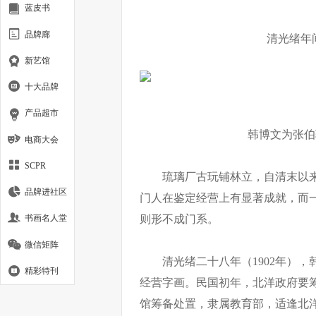
蓝皮书
品牌廊
清光绪年
新艺馆
十大品牌
产品超市
韩博文为张
电商大会
SCPR
琉璃厂古玩铺林立，自清末以
品牌进社区
门人在鉴定经营上有显著成就，而
书画名人堂
则形不成门系。
微信矩阵
清光绪二十八年（1902年）
精彩特刊
经营字画。民国初年，北洋政府要
馆筹备处置，隶属教育部，适逢北