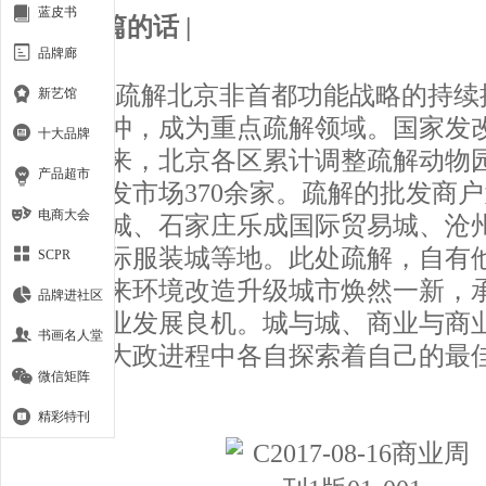
蓝皮书
| 开篇的话 |
品牌廊
随着疏解北京非首都功能战略的持续
新艺馆
首当其冲，成为重点疏解领域。国家发
十大品牌
近三年来，北京各区累计调整疏解动物
产品超市
意等批发市场370余家。疏解的批发商
电商大会
尔电商城、石家庄乐成国际贸易城、沧
东贸国际服装城等地。此处疏解，自有
SCPR
之地迎来环境改造升级城市焕然一新，
品牌进社区
全新产业发展良机。城与城、商业与商
书画名人堂
间，在大政进程中各自探索着自己的最
微信矩阵
径。
精彩特刊