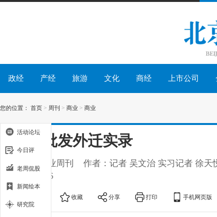
政经
产经
旅游
文化
商经
上市公司
您的位置：
首页
>
周刊
>
商业
>
商业
活动论坛
京津批发外迁实录
今日评
出处：商业周刊
作者：记者 吴文治 实习记者 徐天悦
老周侃股
2017-08-16
新闻绘本
大
中
小
收藏
分享
打印
手机网页版
研究院