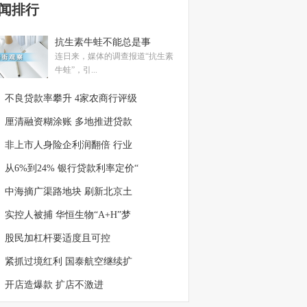
闻排行
抗生素牛蛙不能总是事
连日来，媒体的调查报道“抗生素
牛蛙”，引...
不良贷款率攀升 4家农商行评级
厘清融资糊涂账 多地推进贷款
非上市人身险企利润翻倍 行业
从6%到24% 银行贷款利率定价“
中海摘广渠路地块 刷新北京土
实控人被捕 华恒生物“A+H”梦
股民加杠杆要适度且可控
紧抓过境红利 国泰航空继续扩
开店造爆款 扩店不激进