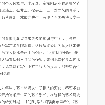
他的个人风格与艺术发展。童振刚从小在新疆的克
田采油工、钻井工、仪表工。出于对文艺的喜爱，
刻，师从萧娴、林散之先生，获得了全国书法大赛一
轻的童振刚希望寻求更多的知识与空间，于是在
京解放军艺术学院深造。这段深造经历为童振刚带来
之后在人物水墨画上的创作。“之前我在书法、篆
是人物造型却不是我的强项，来到北京解放军艺术
多，尤其是在写生上有了很大的提高，那些综合性
回忆道。
几年里，艺术环境发生了很大的变化，85艺术新
国开始逐渐产生新的艺术形式。在这样的艺术历史
作的转变时期。“我那时常常阅读贡布里希的《艺