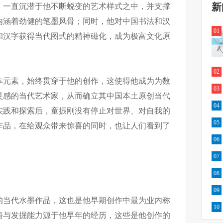
新
，一直沉潜于他不断蜕变的艺术样式之中，并支撑
内涵着劲健的笔墨风骨；同时，他对中国书法和汉
01
和汉字获得当代图式的精神磁化，成为极富文化原
02
本元素，始终贯穿于他的创作，这使得他成为为数
03
灵感的当代艺术家，从而确立其中国本土原创当代
04
实践和探索后，童振刚没有停止对世界、对自我的
05
作品，在给观众带来惊喜的同时，也让人们看到了
06
07
08
09
的当代水墨作品，这也是他早期创作中最为业内称
10
悟与发掘能力源于他早年的经历，这些是他创作的