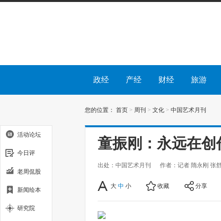
政经
产经
财经
旅游
您的位置：
首页
>
周刊
>
文化
>
中国艺术月刊
活动论坛
童振刚：永远在创
今日评
出处：中国艺术月刊
作者：记者 隋永刚 张
老周侃股
大
中
小
收藏
分享
新闻绘本
研究院