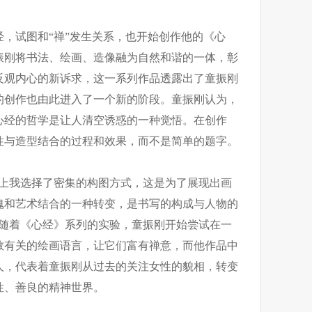
心经，试图和“禅”发生关系，也开始创作他的《心
振刚将书法、绘画、造像融为自然和谐的一体，彰
反观内心的新诉求，这一系列作品透露出了童振刚
的创作也由此进入了一个新的阶段。童振刚认为，
心经的哲学是让人清空诱惑的一种觉悟。在创作
性与造型结合的过程和效果，而不是简单的题字。
写上我选择了密集的构图方式，这是为了展现出画
魂和艺术结合的一种转变，是书写的构成与人物的
，随着《心经》系列的实验，童振刚开始尝试在一
教有关的绘画语言，让它们富有禅意，而他作品中
人，代表着童振刚从过去的关注女性的貌相，转变
性、善良的精神世界。