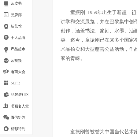
蓝皮书
童振刚 1959年出生于新疆
品牌廊
讲学和交流展览，并在巴黎集中创
新艺馆
创作，涵盖书法、篆刻、水墨、油
十大品牌
类。迄今，童振刚已在30多个国家举
术品拍卖和大型慈善公益活动，作
产品超市
家的青睐。
蓝视频
电商大会
SCPR
品牌进社区
书画名人堂
微信矩阵
精彩特刊
童振刚曾被誉为中国当代艺术