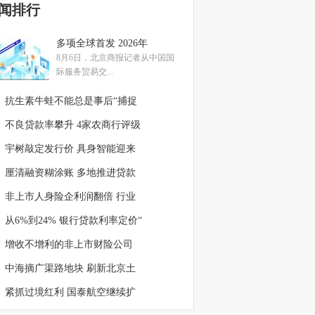
闻排行
多项全球首发 2026年
8月6日，北京商报记者从中国国
际服务贸易交...
抗生素牛蛙不能总是事后“捕捉
不良贷款率攀升 4家农商行评级
宇树敲定发行价 具身智能迎来
厘清融资糊涂账 多地推进贷款
非上市人身险企利润翻倍 行业
从6%到24% 银行贷款利率定价“
增收不增利的非上市财险公司
中海摘广渠路地块 刷新北京土
紧抓过境红利 国泰航空继续扩