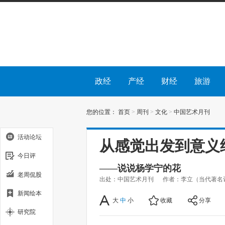
政经
产经
财经
旅游
您的位置：
首页
>
周刊
>
文化
>
中国艺术月刊
活动论坛
从感觉出发到意义
今日评
——说说杨学宁的花
老周侃股
出处：中国艺术月刊
作者：李立（当代著名
新闻绘本
大
中
小
收藏
分享
研究院