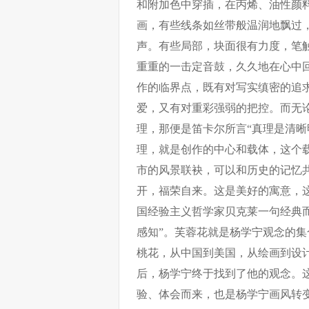
和附加色中穿插，在丙烯、油性颜
画，有些线条如丝带般温润地飘过
声。有些局部，块面很有力度，笔
重重的一击定音鼓，久久地在心中
作的临界点，既有对写实缜密的追
爱，又有对重彩强弱的把控。而无
理，那便是笛卡尔所言“真理是清晰
理，就是创作的中心和载体，这个
市的风景联袂，可以和历史的记忆
开，福荣自来。这是美好的寓意，
国经验主义哲学家贝克莱一句经典而
感知”。芙蓉花就是杨学宁观念的
桃花，从中国到美国，从绘画到设
后，杨学宁终于找到了他的观念。
验、体会而来，也是杨学宁画风转