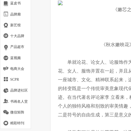
蓝皮书
《嫩芯之一》 
品牌廊
新艺馆
十大品牌
《秋水嫩映花》（
产品超市
蓝视频
单就论花、论女人、论服饰作
电商大会
花、女人、服饰并置在一起，并且
一座城市、文化、精神联系起来，
SCPR
的转变既是一个传统审美意象现代
品牌进社区
迹。在当代著名评论家李 立看来
书画名人堂
个人的独特风格和别致的审美情趣
微信矩阵
二是符号的自由生成，第三是意义
精彩特刊