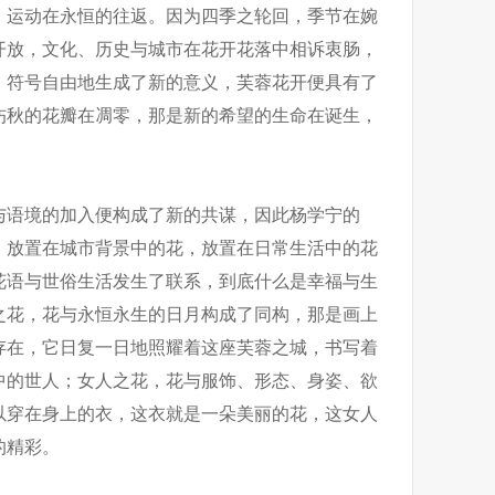
，运动在永恒的往返。因为四季之轮回，季节在婉
开放，文化、历史与城市在花开花落中相诉衷肠，
，符号自由地生成了新的意义，芙蓉花开便具有了
伤秋的花瓣在凋零，那是新的希望的生命在诞生，
与语境的加入便构成了新的共谋，因此杨学宁的
，放置在城市背景中的花，放置在日常生活中的花
花语与世俗生活发生了联系，到底什么是幸福与生
之花，花与永恒永生的日月构成了同构，那是画上
存在，它日复一日地照耀着这座芙蓉之城，书写着
中的世人；女人之花，花与服饰、形态、身姿、欲
以穿在身上的衣，这衣就是一朵美丽的花，这女人
的精彩。