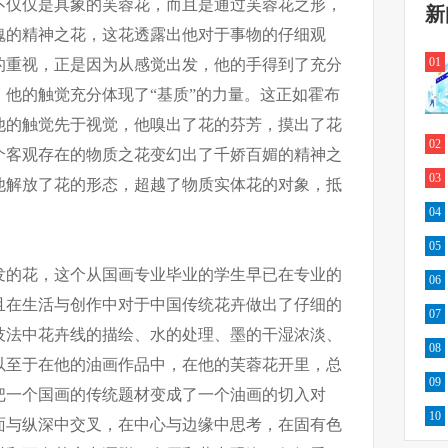
不仅仅是具象的芙蓉花，而且是通过芙蓉花之形，
新
魂的精神之花，这花透露出他对于事物的仔细观
01
的重视，正是因为从感觉出发，他的手得到了充分
他的触觉充分体现了“基质”的力量。这正如霍布
他的触觉先于视觉，他嗅出了花的芬芳，摸出了花
02
个客观存在的物质之花变幻出了千娇百媚的精神之
03
他解放了花的形态，超越了物质实体花的对象，抵
04
05
发的花，这个从国画专业毕业的学生早已在专业的
06
且在生活与创作中对于中国传统花卉做出了仔细的
07
技法中花卉线的描绘、水的处理、墨的干湿浓淡、
08
以至于在他的油画作品中，在他的芙蓉花开里，总
09
把一个国画的传统题材变成了一个油画的切入对
10
面与纵深中交叉，在中心与边缘中思考，在固有色