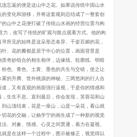
流连忘返的便是这山中之花。如果说传统中国山水
点的变化和游移，并将这套规则总结成了一整套创
宁的山中之花便打破了传统山水画的经营位置与构
注意力，改写了传统的旷观与散点观看方式。他的构
直寻所见的始终是这朵形态各异、千姿百媚的花，
的叶、花的瓣都是居于中心的位置，画面背景是
物质奇妙组合的相生相伴，边缘线、轮廓线、明暗
、粉色、青色、土黄、墨色的共生与交错，使之让
水雾的升腾、世外桃源的神秘、三两悠闲的行人合
悟道，又有直观的画面强行逼视，于是你的情感和
落，生生不息。直到最后，你会发现，芙蓉花和山
，到山顶结束，花是一座山，山是一朵花，看山就
一切花的交融，让杨学宁的画生成了一种新的视觉
技法、对象、情感、心灵之间贯通，着力在凝视、
也就是在这样一个过程中，图示被修正，视觉得以