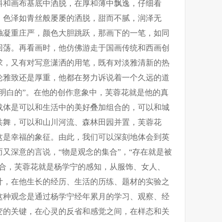
料和画布基底中洒脱，在厚和薄中飘逸，仔细看
，色泽如青丝般屡屡的洒脱，甜而不腻，润泽无
触凝重庄严，颜色大胆跳跃，那画下的一笔，如同
回荡。再看画时，他仿佛游走于国画传统和西画创
求，又有对写意潇洒的用笔，既有对淡雅清新的热
论雅致还是厚重，他都在努力诉说着一个久远的道
明白的”。在他的创作意象中，芙蓉花就是他的真
载体是可以和生活中的美好叠加组合的，可以和城
共舞，可以和山川河流、森林田园并置，芙蓉花
这是幸福的象征。由此，我们可以深刻地体会到英
又深意的言说，“物是观念的集合”，“存在就是被
集合，芙蓉花就是杨学宁的感知，从服饰、女人、
计，在他生长的经历、生活的历练、题材的实验之
这种观念是通过杨学宁经年累月的学习、观察、经
变的关键，在心灵的反省和感觉之间，在样态和关