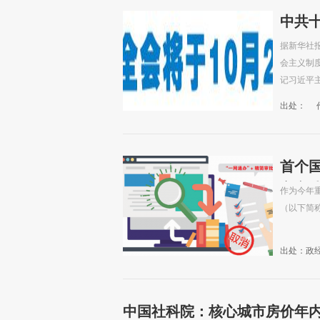
中共十
据新华社
会主义制
记习近平主
出处：
首个
方立
作为今年
（以下简称
出处：政
中国社科院：核心城市房价年