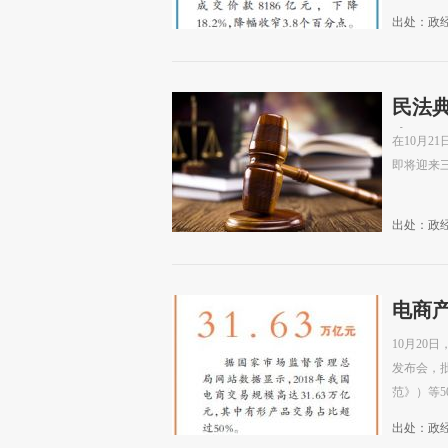
出处：政
民法
点
在10月2
即将迎来
出处：政
电商
10月2
发布会，
范》）等5
情
>>
出处：政