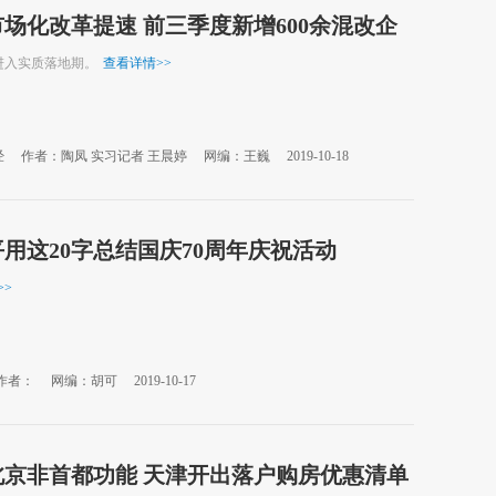
场化改革提速 前三季度新增600余混改企
进入实质落地期。
查看详情
>>
经
作者：陶凤 实习记者 王晨婷
网编：王巍
2019-10-18
用这20字总结国庆70周年庆祝活动
>>
作者：
网编：胡可
2019-10-17
北京非首都功能 天津开出落户购房优惠清单