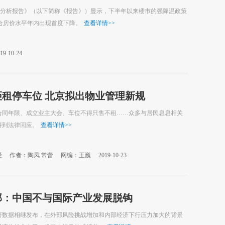
月度分析报告》（以下简称《报告》）显示，下半年以来楼市的强降温政策
综合房价水平年内出现首度下降。
查看详情
>>
19-10-24
拒租停车位 北京拟出物业管理新规
合同年限、成立业主大会、车位不得只售不租……众多与居民息息相关
得到法律回应。
查看详情
>>
经
作者：陶凤 常蕾
网编：王巍
2019-10-23
部：中国不与国际产业发展脱钩
济数据相继发布，在外部风险挑战增加和内部经济下行压力加大的背景