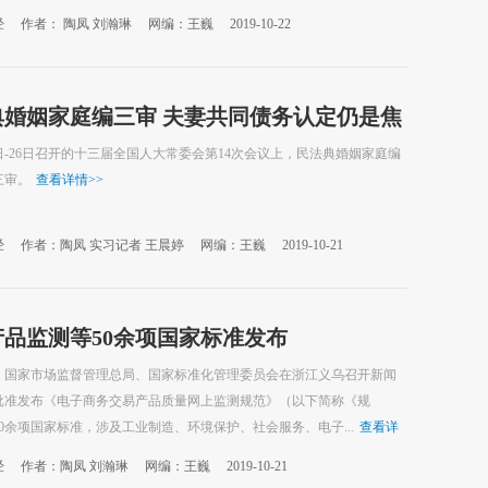
经
作者： 陶凤 刘瀚琳
网编：王巍
2019-10-22
典婚姻家庭编三审 夫妻共同债务认定仍是焦
1日-26日召开的十三届全国人大常委会第14次会议上，民法典婚姻家庭编
三审。
查看详情
>>
经
作者：陶凤 实习记者 王晨婷
网编：王巍
2019-10-21
产品监测等50余项国家标准发布
0日，国家市场监督管理总局、国家标准化管理委员会在浙江义乌召开新闻
批准发布《电子商务交易产品质量网上监测规范》（以下简称《规
0余项国家标准，涉及工业制造、环境保护、社会服务、电子...
查看详
经
作者：陶凤 刘瀚琳
网编：王巍
2019-10-21