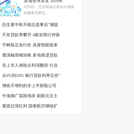
多项全球首发 2026年
8月6日，北京商报记者从中国国
际服务贸易交...
抗生素牛蛙不能总是事后“捕捉
不良贷款率攀升 4家农商行评级
宇树敲定发行价 具身智能迎来
厘清融资糊涂账 多地推进贷款
非上市人身险企利润翻倍 行业
从6%到24% 银行贷款利率定价“
增收不增利的非上市财险公司
中海摘广渠路地块 刷新北京土
紧抓过境红利 国泰航空继续扩