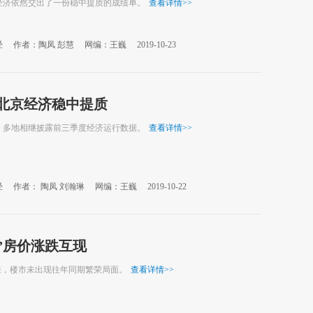
经济依然交出了一份稳中提质的成绩单。
查看详情
>>
经
作者：陶凤 彭慧
网编：王巍
2019-10-23
% 北京经济稳中提质
，多地相继披露前三季度经济运行数据。
查看详情
>>
经
作者： 陶凤 刘瀚琳
网编：王巍
2019-10-22
”房价涨跌互现
到来，楼市未出现往年同期繁荣局面。
查看详情
>>