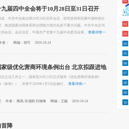
01
九届四中全会将于10月28日至31日召开
报道，中共中央政治局10月24日召开会议，研究坚持和完善中国特色社
02
度、推进国家治理体系和治理能力现代化若干重大问题。中共中央总书
持会议。会议决定，中国共产党第十九届中央委员会第...
查看详情
>>
03
作者：
网编：胡可
2019-10-24
04
05
06
国家级优化营商环境条例出台 北京拟跟进地
07
法
重点立法工作之一，国务院10月23日正式颁布《优化营商环境条例》
08
《条例》），并将于2020年1月1日起施行。
查看详情
>>
09
经
作者： 陶凤 肖涌刚 刘瀚琳
网编：王巍
2019-10-24
10
内首降