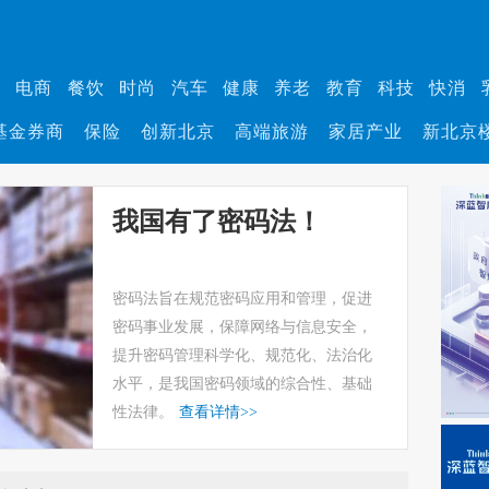
业
电商
餐饮
时尚
汽车
健康
养老
教育
科技
快消
基金券商
保险
创新北京
高端旅游
家居产业
新北京
我国有了密码法！
密码法旨在规范密码应用和管理，促进
密码事业发展，保障网络与信息安全，
提升密码管理科学化、规范化、法治化
水平，是我国密码领域的综合性、基础
性法律。
查看详情
>>