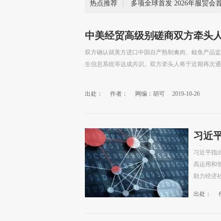
热点推荐
|
中美经贸高级别磋商双方牵头
双方确认就美方进口中国自产熟制禽肉、鲶鱼产品监
生信息系统等达成共识。双方牵头人将于近期再次通话
出处：
作者：
网编：胡可
2019-10-26
习近
破口
习近平指
高运用和
助力经济
出处：