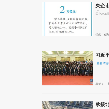
央企市
业
国企改革
出处：政
习近平
查看详情
出处：
承接