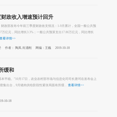
度财政收入增速预计回升
日，财政部发布今年前三季度财政收支情况：1-9月累计，全国一般公共预
.07万亿元，同比增长3.3%；一般公共预算支出17.86万亿元，同比增长
查看详情
>>
经
作者： 陶凤 肖涌刚
网编：王巍
2019-10-18
所缓和
本平稳。”10月17日，农业农村部市场与信息化司司长唐珂在发布会上
集出台，9月猪肉供给阶段性紧张局面有所缓...
查看详情
>>
19-10-18