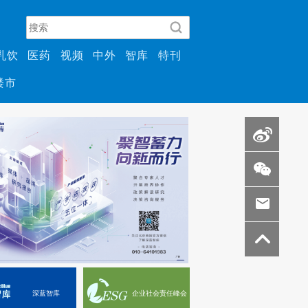
乳饮
医药
视频
中外
智库
特刊
楼市
深蓝智库
企业社会责任峰会