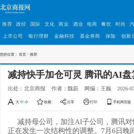
推荐
政经
国际
文化
商业
酒业
电商
餐饮
时尚
上市公司
银行理财
金融科技
基金券商
保险
创新
您的位置：
首页
>
推荐
减持快手加仓可灵 腾讯的AI盘
出处：北京商报
作者：魏蔚
网编：王巍
2026-0
大
中
小
收藏
分享
打印
手机网页版
减持母公司，加注AI子公司，腾讯
正在发生一次结构性的调整。7月6日晚