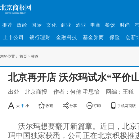
推荐
政经
国际
文化
商业
酒业
电商
餐饮
时尚
上市公司
银行理财
金融科技
基金券商
保险
创新
您的位置：
首页
>
推荐
北京再开店 沃尔玛试水“平价山
出处：北京商报
作者：何倩 毛思怡
网编：王巍
大
中
小
收藏
分享
打印
手机网页版
沃尔玛想要翻开新篇章。近日，
北京
玛中国独家获悉，公司正在北京积极推