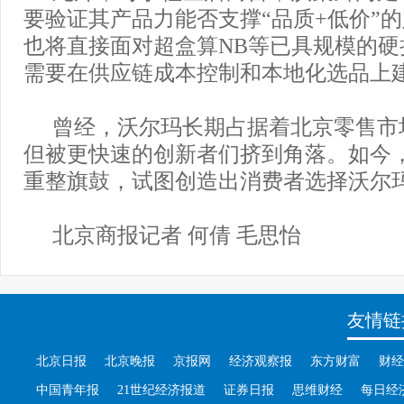
要验证其产品力能否支撑“品质+低价”
也将直接面对超盒算NB等已具规模的硬
需要在供应链成本控制和本地化选品上
曾经，沃尔玛长期占据着北京零售市
但被更快速的创新者们挤到角落。如今
重整旗鼓，试图创造出消费者选择沃尔
北京商报记者 何倩 毛思怡
友情链
北京日报
北京晚报
京报网
经济观察报
东方财富
财经
中国青年报
21世纪经济报道
证券日报
思维财经
每日经