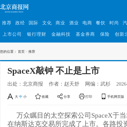
推荐
政经
国际
文化
商业
酒业
电商
餐饮
时尚
上市公司
银行理财
金融科技
基金券商
保险
创新
您的位置：
首页
>
推荐
SpaceX敲钟 不止是上市
出处：北京商报
作者：赵天舒
网编：武杉
2026
大
中
小
收藏
分享
打印
手机网页版
万众瞩目的太空探索公司SpaceX于当
在纳斯达克交易所完成了上市。各路投