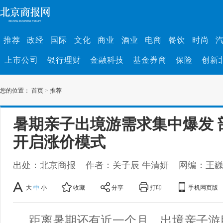
推荐
政经
国际
文化
商业
酒业
电商
餐饮
时尚
上市公司
银行理财
金融科技
基金券商
保险
创新
您的位置：
首页
>
推荐
暑期亲子出境游需求集中爆发 
开启涨价模式
出处：北京商报
作者：关子辰 牛清妍
网编：王
大
中
小
收藏
分享
打印
手机网页版
距离暑期还有近一个月，出境亲子游