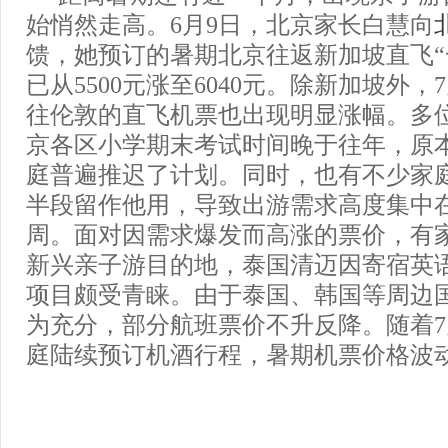
始悄然走高。6月9日，北京家长白慧向
馈，她预订的暑期北京往返新加坡直飞“
已从5500元涨至6040元。除新加坡外
往伦敦的直飞机票也出现明显涨幅。多
京各区小学期末考试时间晚于往年，原
庭普遍推迟了计划。同时，也有不少家
半段留作他用，导致出游需求高度集中
周。面对因需求爆发而高涨的票价，有
新兴亲子游目的地，泰国清迈因寄宿英
项目颇受青睐。由于泰国、韩国等周边
为充分，部分航班票价不升反降。随着
庭陆续预订机酒行程，暑期机票价格波