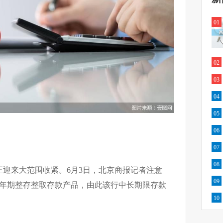
01
02
03
04
05
06
07
08
迎来大范围收紧。6月3日，北京商报记者注意
09
3年期整存整取存款产品，由此该行中长期限存款
10