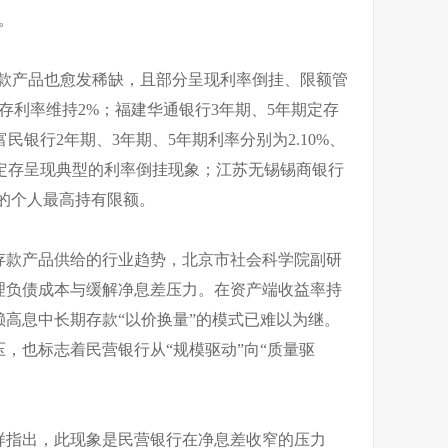
。
存款产品也愈发稀缺，且部分呈现利率倒挂、限额管
存利率维持2%；福建华通银行3年期、5年期定存
庆富民银行2年期、3年期、5年期利率分别为2.10%、
5年期定存呈现典型的利率倒挂现象；江苏无锡锡商银行
元的个人最高持有限额。
存款产品供给的行业趋势，北京市社会科学院副研
理负债成本与缓解净息差压力。在资产端收益率持
高息中长期存款“以价换量”的模式已难以为继。
，也标志着民营银行从“规模驱动”向“质量驱
样指出，此现象是民营银行在净息差收窄的压力