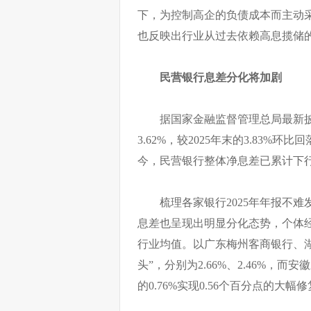
下，为控制高企的负债成本而主动
也反映出行业从过去依赖高息揽储
民营银行息差分化将加剧
据国家金融监督管理总局最新披
3.62%，较2025年末的3.83%环
今，民营银行整体净息差已累计下行
梳理各家银行2025年年报不
息差也呈现出明显分化态势，个体
行业均值。以广东梅州客商银行、湖
头”，分别为2.66%、2.46%，而安
的0.76%实现0.56个百分点的