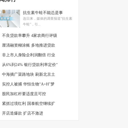
抗生素牛蛙不能总是事
连日来，媒体的调查报道“抗生素
牛蛙”，引...
不良贷款率攀升 4家农商行评级
厘清融资糊涂账 多地推进贷款
非上市人身险企利润翻倍 行业
从6%到24% 银行贷款利率定价“
中海摘广渠路地块 刷新北京土
实控人被捕 华恒生物“A+H”梦
股民加杠杆要适度且可控
紧抓过境红利 国泰航空继续扩
开店造爆款 扩店不激进