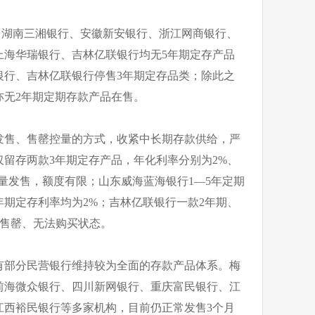
，湖南三湘银行、安徽新安银行、浙江网商银行、
上海华瑞银行、吉林亿联银行均无5年期定存产品
银行、吉林亿联银行停售3年期定存品类；除此之
亦无2年期定期存款产品在售。
发售、售罄控量的方式，收紧中长期存款供给，严
留存两款3年期定存产品，年化利率分别为2%、
点限量发售，额度有限；山东威海蓝海银行1—5年定期
年期定存利率均为2%；吉林亿联银行一款2年期、
于售罄、无法购买状态。
有部分民营银行维持较为全面的存款产品体系。梅
前海微众银行、四川新网银行、重庆富民银行、江
江西裕民银行等多家机构，目前仍正常发售3个月