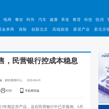
业
电商
餐饮
时尚
汽车
健康
养老
教育
科技
快消
基金券商
保险
创新北京
高端旅游
家居产业
新北京
售，民营银行控成本稳息
编：财经新闻中心
2026-06-03
打印
手机网页版
3年期定存产品，这在民营银行中已非孤例。6月