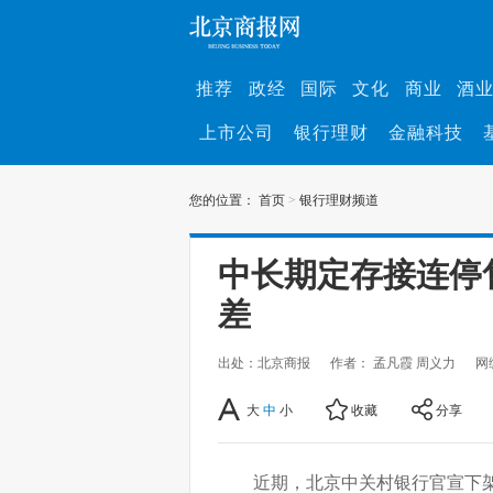
推荐
政经
国际
文化
商业
酒
上市公司
银行理财
金融科技
您的位置：
首页
>
银行理财频道
中长期定存接连停
差
出处：北京商报
作者： 孟凡霞 周义力
网
大
中
小
收藏
分享
近期，北京中关村银行官宣下架