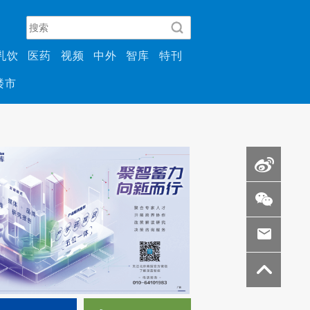
乳饮
医药
视频
中外
智库
特刊
楼市