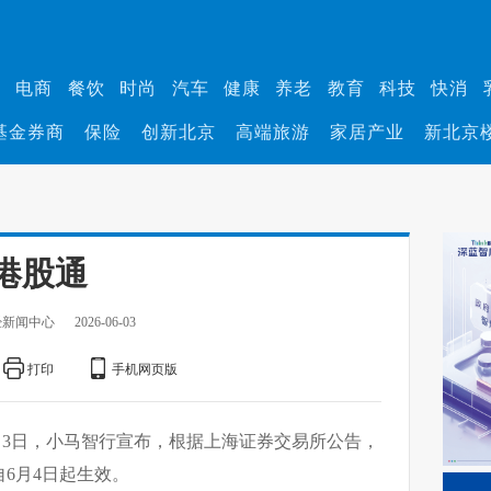
业
电商
餐饮
时尚
汽车
健康
养老
教育
科技
快消
基金券商
保险
创新北京
高端旅游
家居产业
新北京
港股通
经新闻中心
2026-06-03
打印
手机网页版
月3日，小马智行宣布，根据上海证券交易所公告，
6月4日起生效。