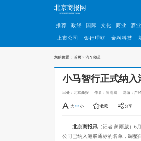
推荐
政经
国际
文化
商业
酒
上市公司
银行理财
金融科技
您的位置：
首页
>
汽车频道
小马智行正式纳入
出处：北京商报
作者：蔺雨葳
网编：产
大
中
小
收藏
分享
北京商报
讯
（记者 蔺雨葳）6
公司已纳入港股通标的名单，调整自