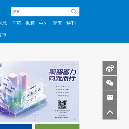
乳饮
医药
视频
中外
智库
特刊
楼市