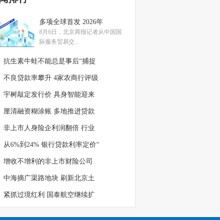
多项全球首发 2026年
8月6日，北京商报记者从中国国
际服务贸易交...
抗生素牛蛙不能总是事后“捕捉
不良贷款率攀升 4家农商行评级
宇树敲定发行价 具身智能迎来
厘清融资糊涂账 多地推进贷款
非上市人身险企利润翻倍 行业
从6%到24% 银行贷款利率定价“
增收不增利的非上市财险公司
中海摘广渠路地块 刷新北京土
紧抓过境红利 国泰航空继续扩