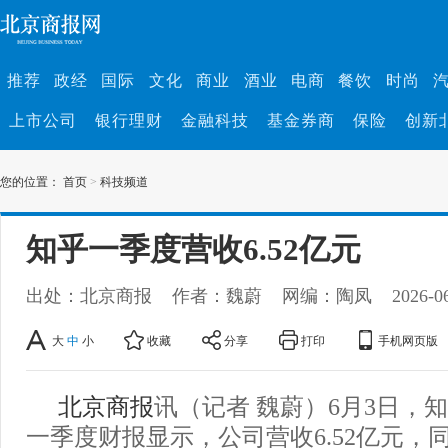
推荐
政经
国际
文化
商业
酒业
电商
餐饮
时尚
上市公司
银行理财
金融科技
基金券商
保险
创新
您的位置：
首页
>
科技频道
知乎一季度营收6.52亿元
出处：北京商报
作者：魏蔚
网编：陶凤
2026-0
大
中
小
收藏
分享
打印
手机网页版
北京商报
讯（记者 魏蔚）6月3日，知
一季度财报显示，公司营收6.52亿元，同