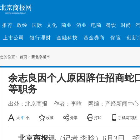
推荐
政经
国际
文化
商业
酒业
电商
餐饮
时尚
上市公司
银行理财
金融科技
基金券商
保险
创新
您的位置：
首页
>
新北京楼市
余志良因个人原因辞任招商蛇
等职务
出处：北京商报
作者：李晗
网编：产经新闻中心
大
中
小
收藏
分享
打印
手机网页版
北京商报
讯
（记者 李晗）6月3日，