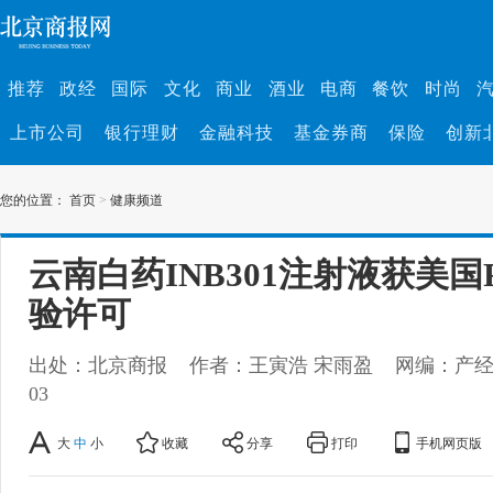
推荐
政经
国际
文化
商业
酒业
电商
餐饮
时尚
上市公司
银行理财
金融科技
基金券商
保险
创新
您的位置：
首页
>
健康频道
云南白药INB301注射液获美国
验许可
出处：北京商报
作者：王寅浩 宋雨盈
网编：产
03
大
中
小
收藏
分享
打印
手机网页版