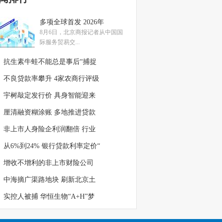
多项全球首发 2026年
8月6日，北京商报记者从中国国
际服务贸易交...
抗生素牛蛙不能总是事后“捕捉
不良贷款率攀升 4家农商行评级
宇树敲定发行价 具身智能迎来
厘清融资糊涂账 多地推进贷款
非上市人身险企利润翻倍 行业
从6%到24% 银行贷款利率定价“
增收不增利的非上市财险公司
中海摘广渠路地块 刷新北京土
实控人被捕 华恒生物“A+H”梦