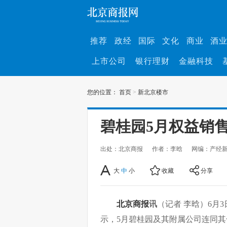
推荐
政经
国际
文化
商业
酒
上市公司
银行理财
金融科技
您的位置：
首页
>
新北京楼市
碧桂园5月权益销售额
出处：北京商报
作者：李晗
网编：产经
大
中
小
收藏
分享
北京商报
讯
（记者 李晗）6月
示，5月碧桂园及其附属公司连同