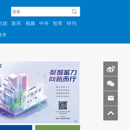
乳饮
医药
视频
中外
智库
特刊
楼市