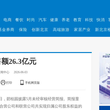
业
电商
餐饮
时尚
汽车
健康
养老
教育
科技
快消
基金券商
保险
创新北京
高端旅游
家居产业
新北京
26.3亿元
新闻中心
2026-06-03
打印
手机网页版
3日，碧桂园披露5月未经审核经营简报。简报显
其合营公司和联营公司共实现归属公司股东权益的