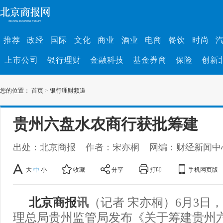
推荐
政经
国际
文化
商业
酒业
电商
餐饮
时尚
上市公司
银行理财
金融科技
基金券商
保险
创新
您的位置：
首页
>
银行理财频道
贵州六盘水农商行获批筹建
出处：北京商报
作者：宋亦桐
网编：财经新闻中
大
中
小
收藏
分享
打印
手机网页版
北京商报
讯
（记者 宋亦桐）6月3日
理总局贵州监管局发布《关于筹建贵州