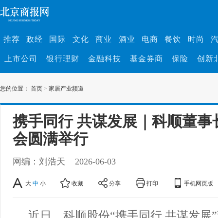
推荐
政经
国际
文化
商业
酒业
电商
餐饮
时尚
上市公司
银行理财
金融科技
基金券商
保险
创新
您的位置：
首页
>
家居产业频道
携手同行 共谋发展｜科顺董事
会圆满举行
网编：刘浩天
2026-06-03
大
中
小
收藏
分享
打印
手机网页版
近日，科顺股份“携手同行 共谋发展