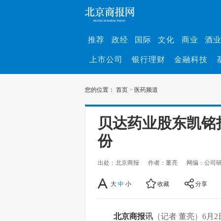
推荐
政经
国际
文化
商业
酒
上市公司
银行理财
金融科技
您的位置：
首页
>
医药频道
贝达药业股东凯铭投
份
出处：北京商报
作者：董亮
网编：公司
大
中
小
收藏
分享
北京商报
讯
（记者 董亮）6月