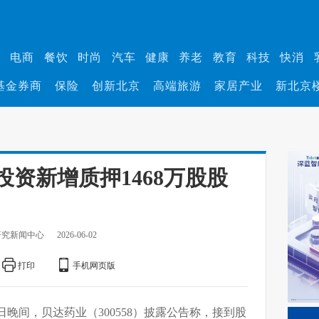
业
电商
餐饮
时尚
汽车
健康
养老
教育
科技
快消
基金券商
保险
创新北京
高端旅游
家居产业
新北京
资新增质押1468万股股
研究新闻中心
2026-06-02
打印
手机网页版
2日晚间，贝达药业（300558）披露公告称，接到股