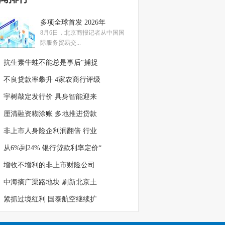
多项全球首发 2026年
8月6日，北京商报记者从中国国
际服务贸易交...
抗生素牛蛙不能总是事后“捕捉
不良贷款率攀升 4家农商行评级
宇树敲定发行价 具身智能迎来
厘清融资糊涂账 多地推进贷款
非上市人身险企利润翻倍 行业
从6%到24% 银行贷款利率定价“
增收不增利的非上市财险公司
中海摘广渠路地块 刷新北京土
紧抓过境红利 国泰航空继续扩