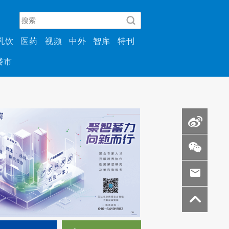
乳饮
医药
视频
中外
智库
特刊
楼市