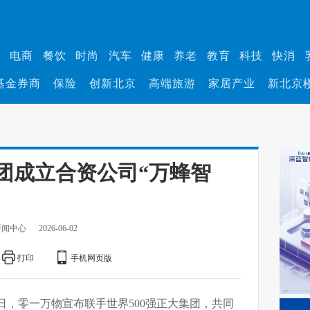
业
电商
餐饮
时尚
汽车
健康
养老
教育
科技
快消
基金券商
保险
创新北京
高端旅游
家居产业
新北京
团成立合资公司“万蜂智
新闻中心
2026-06-02
打印
手机网页版
2日，零一万物宣布联手世界500强正大集团，共同