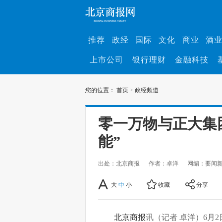
推荐
政经
国际
文化
商业
酒
上市公司
银行理财
金融科技
您的位置：
首页
>
政经频道
零一万物与正大集
能”
出处：北京商报
作者：卓洋
网编：要闻
大
中
小
收藏
分享
北京商报
讯（记者 卓洋）6月