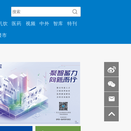
乳饮
医药
视频
中外
智库
特刊
楼市