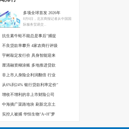
多项全球首发 2026年
8月6日，北京商报记者从中国国
际服务贸易交...
抗生素牛蛙不能总是事后“捕捉
不良贷款率攀升 4家农商行评级
宇树敲定发行价 具身智能迎来
厘清融资糊涂账 多地推进贷款
非上市人身险企利润翻倍 行业
从6%到24% 银行贷款利率定价“
增收不增利的非上市财险公司
中海摘广渠路地块 刷新北京土
实控人被捕 华恒生物“A+H”梦