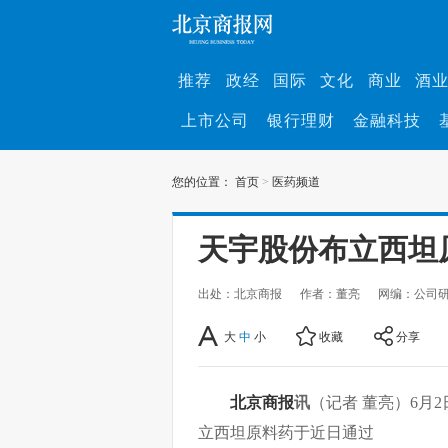
推荐
政经
国际
文化
商业
酒
上市公司
银行理财
金融科技
您的位置：
首页
>
医药频道
天宇股份布立西坦
出处：北京商报
作者：董亮
网编：公司
大
中
小
收藏
分享
北京商报
讯
（记者 董亮）6月
立西坦原料药于近日通过