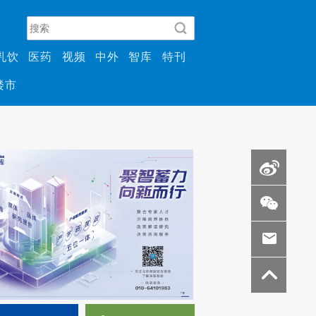
乳饮
医药
视频
中外
智库
特刊
楼市