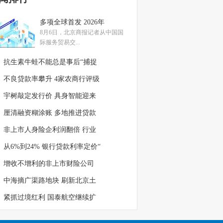
多项全球首发 2026年
8月6日，北京商报记者从中国国
际服务贸易交...
抗生素牛蛙不能总是事后“捕捉
不良贷款率攀升 4家农商行评级
宇树敲定发行价 具身智能迎来
厘清融资糊涂账 多地推进贷款
非上市人身险企利润翻倍 行业
从6%到24% 银行贷款利率定价“
增收不增利的非上市财险公司
中海摘广渠路地块 刷新北京土
紧抓过境红利 国泰航空继续扩