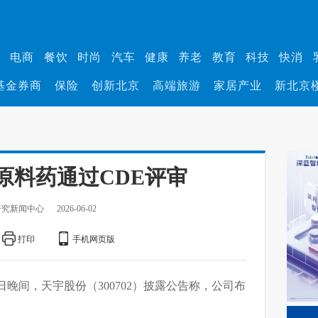
业
电商
餐饮
时尚
汽车
健康
养老
教育
科技
快消
基金券商
保险
创新北京
高端旅游
家居产业
新北京
原料药通过CDE评审
研究新闻中心
2026-06-02
打印
手机网页版
2日晚间，天宇股份（300702）披露公告称，公司布