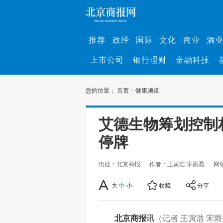
推荐
政经
国际
文化
商业
酒
上市公司
银行理财
金融科技
您的位置：
首页
>
健康频道
艾德生物筹划控制
停牌
出处：北京商报
作者：王寅浩 宋雨盈
网
大
中
小
收藏
分享
北京商报
讯
（记者 王寅浩 宋