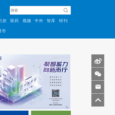
乳饮
医药
视频
中外
智库
特刊
楼市