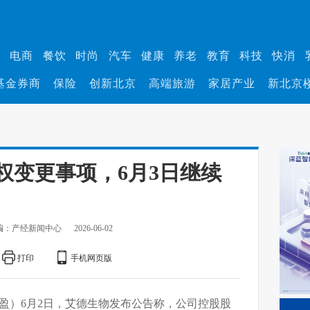
业
电商
餐饮
时尚
汽车
健康
养老
教育
科技
快消
基金券商
保险
创新北京
高端旅游
家居产业
新北京
权变更事项，6月3日继续
编：产经新闻中心
2026-06-02
打印
手机网页版
雨盈）6月2日，艾德生物发布公告称，公司控股股