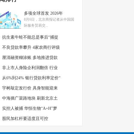
多项全球首发 2026年
8月6日，北京商报记者从中国国
际服务贸易交...
抗生素牛蛙不能总是事后“捕捉
不良贷款率攀升 4家农商行评级
厘清融资糊涂账 多地推进贷款
非上市人身险企利润翻倍 行业
从6%到24% 银行贷款利率定价“
宇树敲定发行价 具身智能迎来
中海摘广渠路地块 刷新北京土
实控人被捕 华恒生物“A+H”梦
股民加杠杆要适度且可控