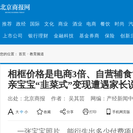
推荐
政经
国际
文化
商业
酒业
电商
餐饮
时尚
上市公司
银行理财
金融科技
基金券商
保险
创新
您的位置：
首页
>
教育频道
相框价格是电商3倍、自营辅
亲宝宝“韭菜式”变现遭遇家长
出处：北京商报
作者： 吴其芸
网编：产经新闻
大
中
小
收藏
分享
打印
手机网页版
一张宝宝照片，能衍生出多少付费项