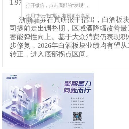
1.97%。
打开微信，点击底部的“发现”，
使用“扫一扫”即可将网页分享至
浙商证券在其研报中指出，白酒板
朋友圈。
司提前走出调整期，区域酒降幅改善最
蓄能弹性向上。基于大众消费仍表现积
步修复，2026年白酒板块业绩均有望
转正，进入底部拐点区间。