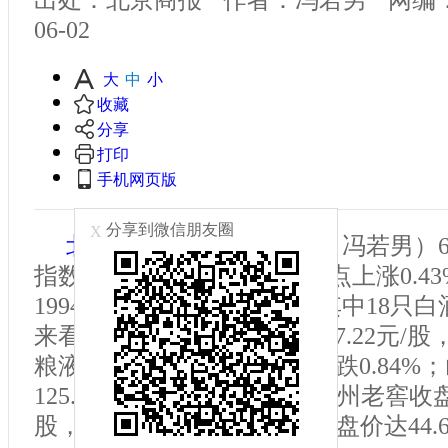
06-02
大
中
小
收藏
分享
打印
手机网页版
分享到微信朋友圈
X
北京商报
讯（记者 刘一博 冯若男）
指数集体上涨，沪指4075.10点上涨0.
1994.11点收盘下降1.39%，其中18
来看，贵州茅台收盘价达1307.22元/股，
粮液收盘价达82.71元/股，下跌0.84
125.70元/股，下跌1.90%；泸州老窖收盘
股，下跌2.10%；洋河股份收盘价达44.