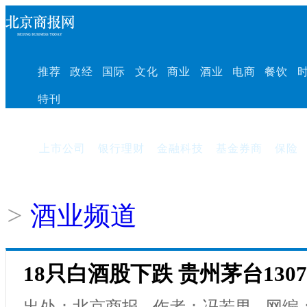
推荐
政经
国际
文化
商业
酒业
电商
餐饮
特刊
上市公司
银行理财
金融科技
基金券商
保险
>
酒业频道
18只白酒股下跌 贵州茅台1307
出处：北京商报
作者：冯若男
网编