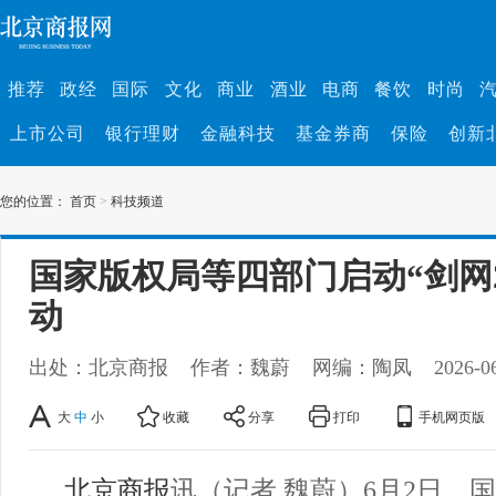
推荐
政经
国际
文化
商业
酒业
电商
餐饮
时尚
上市公司
银行理财
金融科技
基金券商
保险
创新
您的位置：
首页
>
科技频道
国家版权局等四部门启动“剑网2
动
出处：北京商报
作者：魏蔚
网编：陶凤
2026-0
大
中
小
收藏
分享
打印
手机网页版
北京商报
讯（记者 魏蔚）6月2日，