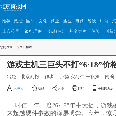
推荐
政经
国际
文化
商业
酒业
电商
餐饮
时尚
上市公司
银行理财
金融科技
基金券商
保险
创新
您的位置：
首页
>
推荐
游戏主机三巨头不打“6·18”价
出处：北京商报
作者： 卢扬 实习生 王祺姝
网编
大
中
小
收藏
分享
打印
手机网页版
时值一年一度“6·18”年中大促，游
来超越硬件参数的深层博弈。今年，索