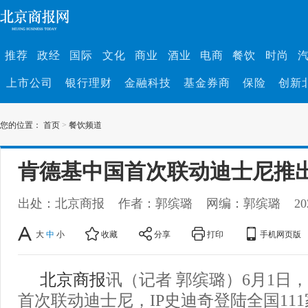
推荐
政经
国际
文化
商业
酒业
电商
餐饮
时尚
上市公司
银行理财
金融科技
基金券商
保险
创新
您的位置：
首页
>
餐饮频道
肯德基中国首次联动迪士尼推
出处：北京商报
作者：郭缤璐
网编：郭缤璐
20
大
中
小
收藏
分享
打印
手机网页版
北京商报
讯（记者 郭缤璐）6月1日
首次联动迪士尼，IP史迪奇登陆全国11