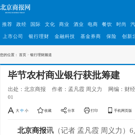
推荐
政经
国际
文化
商业
酒业
电商
餐饮
时尚
上市公司
银行理财
金融科技
基金券商
保险
创新
您的位置：
首页
>
银行理财频道
毕节农村商业银行获批筹建
出处：北京商报
作者：孟凡霞 周义力
网编：财
01
大
中
小
收藏
分享
打印
手机网页版
北京商报
讯
（记者 孟凡霞 周义力）