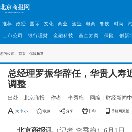
推荐
政经
国际
文化
商业
酒业
电商
餐饮
时尚
上市公司
银行理财
金融科技
基金券商
保险
创新
您的位置：
首页
>
保险频道
总经理罗振华辞任，华贵人寿近
调整
出处：北京商报
作者： 李秀梅
网编：财经新闻
大
中
小
收藏
分享
打印
手机网页版
北京商报
讯
（记者 李秀梅）6月1日