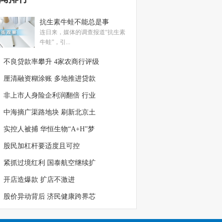
抗生素牛蛙不能总是事
连日来，媒体的调查报道“抗生素
牛蛙”，引...
不良贷款率攀升 4家农商行评级
厘清融资糊涂账 多地推进贷款
非上市人身险企利润翻倍 行业
中海摘广渠路地块 刷新北京土
实控人被捕 华恒生物“A+H”梦
股民加杠杆要适度且可控
紧抓过境红利 国泰航空继续扩
开店造爆款 扩店不激进
股价异动背后 济民健康跨界芯