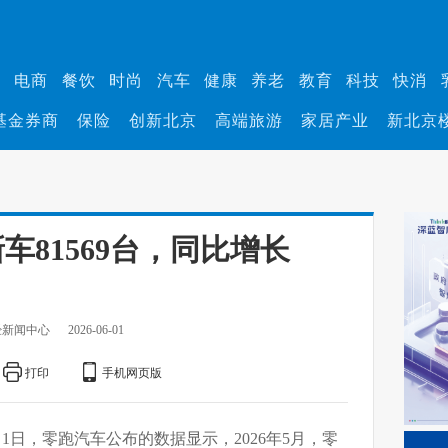
业
电商
餐饮
时尚
汽车
健康
养老
教育
科技
快消
基金券商
保险
创新北京
高端旅游
家居产业
新北京
车81569台，同比增长
经新闻中心
2026-06-01
打印
手机网页版
月1日，零跑汽车公布的数据显示，2026年5月，零