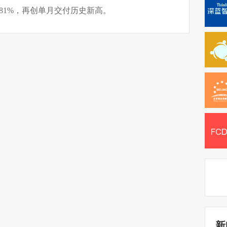
长81%，再创单月交付历史新高。
新