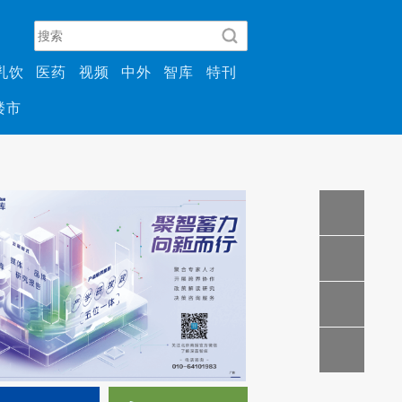
乳饮
医药
视频
中外
智库
特刊
楼市