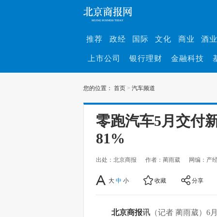
推荐
政经
国际
文化
商业
酒
上市公司
银行理财
金融科技
您的位置：
首页
>
汽车频道
零跑汽车5月交付新
81%
出处：北京商报
作者：蔺雨葳
网编：产
大
中
小
收藏
分享
北京商报
讯
（记者 蔺雨葳）6