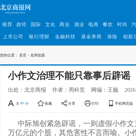
推荐
政经
国际
文化
商业
酒业
电商
餐饮
时尚
上市公司
银行理财
金融科技
基金券商
保险
创新
您的位置：
首页
>
老周侃股
小作文治理不能只靠事后辟谣
出处：北京商报
作者：周科竞
网编：王巍
2026
大
中
小
收藏
分享
打印
手机网页版
中际旭创紧急辟谣，一则虚假小作文
万亿元的个股，其危害性不言而喻。小