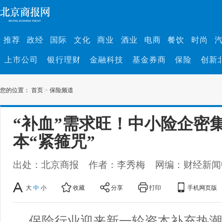
推荐
政经
国际
文化
商业
酒业
电商
餐饮
时尚
上市公司
银行理财
金融科技
基金券商
保险
创新
您的位置：
首页
>
保险频道
“补血”需求旺！中小险企密
本“紧箍咒”
出处：北京商报
作者：李秀梅
网编：财经新闻
大
中
小
收藏
分享
打印
手机网页版
保险行业迎来新一轮资本补充热潮。