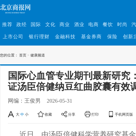
推荐
政经
国际
文化
商业
酒业
电商
餐饮
时尚
上市公司
银行理财
金融科技
基金券商
保险
创新
您的位置：
首页
>
健康频道
国际心血管专业期刊最新研究
证汤臣倍健纳豆红曲胶囊有效
网编：王俊男
2026-05-31
大
中
小
收藏
分享
打印
手机网页版
近日，由汤臣倍健科学营养研究基金