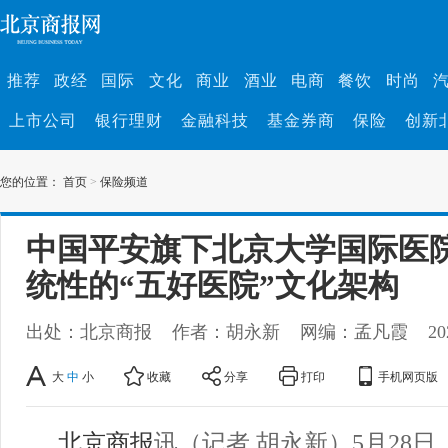
推荐
政经
国际
文化
商业
酒业
电商
餐饮
时尚
上市公司
银行理财
金融科技
基金券商
保险
创新
您的位置：
首页
>
保险频道
中国平安旗下北京大学国际医
统性的“五好医院”文化架构
出处：北京商报
作者：胡永新
网编：孟凡霞
20
大
中
小
收藏
分享
打印
手机网页版
北京商报
讯（记者 胡永新）5月28