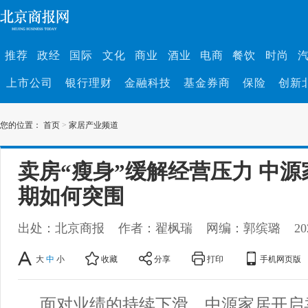
推荐
政经
国际
文化
商业
酒业
电商
餐饮
时尚
上市公司
银行理财
金融科技
基金券商
保险
创新
您的位置：
首页
>
家居产业频道
卖房“瘦身”缓解经营压力 中
期如何突围
出处：北京商报
作者：翟枫瑞
网编：郭缤璐
20
大
中
小
收藏
分享
打印
手机网页版
面对业绩的持续下滑，中源家居开启卖