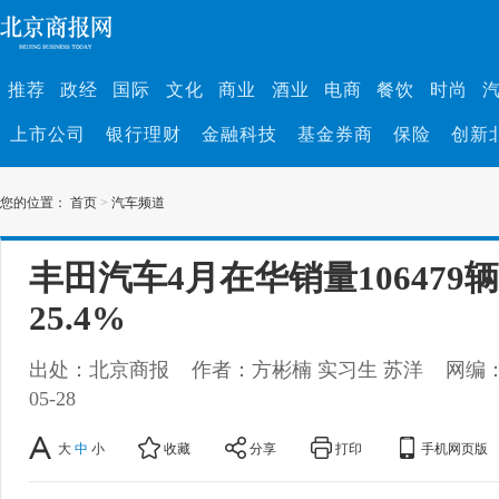
推荐
政经
国际
文化
商业
酒业
电商
餐饮
时尚
上市公司
银行理财
金融科技
基金券商
保险
创新
您的位置：
首页
>
汽车频道
丰田汽车4月在华销量106479
25.4%
出处：北京商报
作者：方彬楠 实习生 苏洋
网编
05-28
大
中
小
收藏
分享
打印
手机网页版