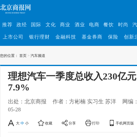
推荐
政经
国际
文化
商业
酒业
电商
餐饮
时尚
上市公司
银行理财
金融科技
基金券商
保险
创新
您的位置：
首页
>
汽车频道
理想汽车一季度总收入230亿
7.9%
出处：北京商报
作者：方彬楠 实习生 苏洋
网编
05-28
大
中
小
收藏
分享
打印
手机网页版