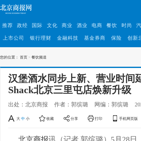
推荐
政经
国际
文化
商业
酒业
电商
餐饮
时尚
上市公司
银行理财
金融科技
基金券商
保险
创新
您的位置：
首页
>
餐饮频道
汉堡酒水同步上新、营业时间延长
Shack北京三里屯店焕新升级
出处：北京商报
作者：郭缤璐
网编：郭缤璐
20
大
中
小
收藏
分享
打印
手机网页版
北京商报
讯（记者 郭缤璐）5月28日，Sh